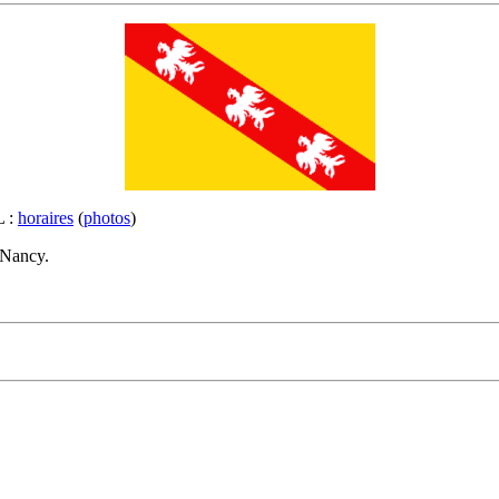
L :
horaires
(
photos
)
 Nancy.