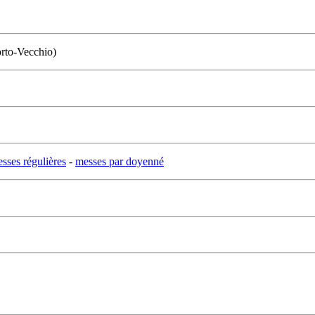
orto-Vecchio)
sses régulières
-
messes par doyenné