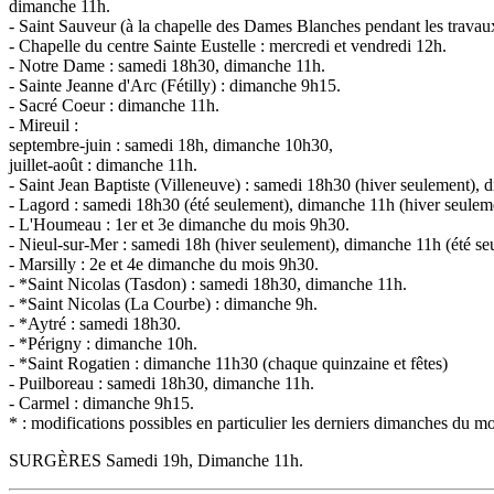
dimanche 11h.
- Saint Sauveur (à la chapelle des Dames Blanches pendant les trava
- Chapelle du centre Sainte Eustelle : mercredi et vendredi 12h.
- Notre Dame : samedi 18h30, dimanche 11h.
- Sainte Jeanne d'Arc (Fétilly) : dimanche 9h15.
- Sacré Coeur : dimanche 11h.
- Mireuil :
septembre-juin : samedi 18h, dimanche 10h30,
juillet-août : dimanche 11h.
- Saint Jean Baptiste (Villeneuve) : samedi 18h30 (hiver seulement),
- Lagord : samedi 18h30 (été seulement), dimanche 11h (hiver seulem
- L'Houmeau : 1er et 3e dimanche du mois 9h30.
- Nieul-sur-Mer : samedi 18h (hiver seulement), dimanche 11h (été se
- Marsilly : 2e et 4e dimanche du mois 9h30.
- *Saint Nicolas (Tasdon) : samedi 18h30, dimanche 11h.
- *Saint Nicolas (La Courbe) : dimanche 9h.
- *Aytré : samedi 18h30.
- *Périgny : dimanche 10h.
- *Saint Rogatien : dimanche 11h30 (chaque quinzaine et fêtes)
- Puilboreau : samedi 18h30, dimanche 11h.
- Carmel : dimanche 9h15.
* : modifications possibles en particulier les derniers dimanches du mo
SURGÈRES Samedi 19h, Dimanche 11h.