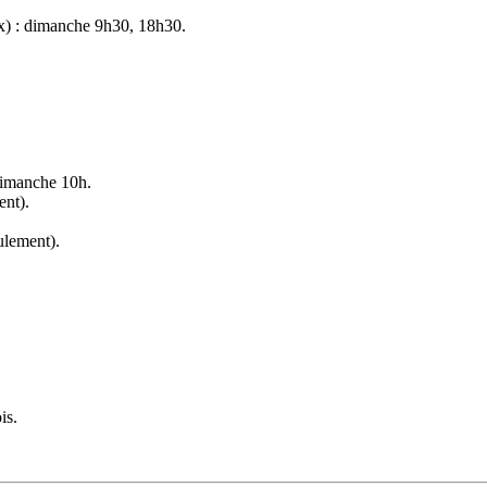
ux) : dimanche 9h30, 18h30.
 dimanche 10h.
ent).
ulement).
is.